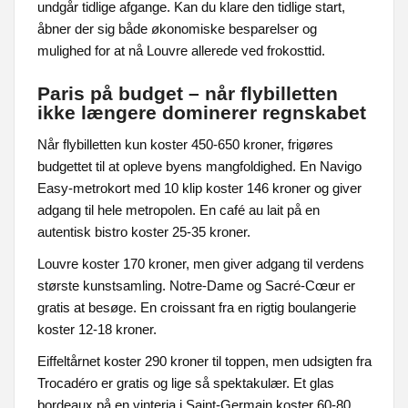
undgår tidlige afgange. Kan du klare den tidlige start,
åbner der sig både økonomiske besparelser og
mulighed for at nå Louvre allerede ved frokosttid.
Paris på budget – når flybilletten
ikke længere dominerer regnskabet
Når flybilletten kun koster 450-650 kroner, frigøres
budgettet til at opleve byens mangfoldighed. En Navigo
Easy-metrokort med 10 klip koster 146 kroner og giver
adgang til hele metropolen. En café au lait på en
autentisk bistro koster 25-35 kroner.
Louvre koster 170 kroner, men giver adgang til verdens
største kunstsamling. Notre-Dame og Sacré-Cœur er
gratis at besøge. En croissant fra en rigtig boulangerie
koster 12-18 kroner.
Eiffeltårnet koster 290 kroner til toppen, men udsigten fra
Trocadéro er gratis og lige så spektakulær. Et glas
bordeaux på en vinteria i Saint-Germain koster 60-80