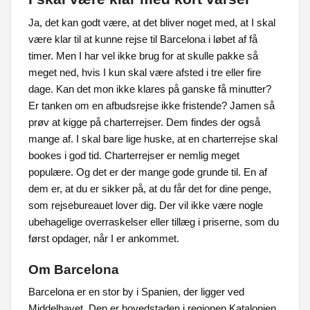
Ja, det kan godt være, at det bliver noget med, at I skal
være klar til at kunne rejse til Barcelona i løbet af få
timer. Men I har vel ikke brug for at skulle pakke så
meget ned, hvis I kun skal være afsted i tre eller fire
dage. Kan det mon ikke klares på ganske få minutter?
Er tanken om en afbudsrejse ikke fristende? Jamen så
prøv at kigge på charterrejser. Dem findes der også
mange af. I skal bare lige huske, at en charterrejse skal
bookes i god tid. Charterrejser er nemlig meget
populære. Og det er der mange gode grunde til. En af
dem er, at du er sikker på, at du får det for dine penge,
som rejsebureauet lover dig. Der vil ikke være nogle
ubehagelige overraskelser eller tillæg i priserne, som du
først opdager, når I er ankommet.
Om Barcelona
Barcelona er en stor by i Spanien, der ligger ved
Middelhavet. Den er hovedstaden i regionen Katalonien