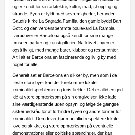
og er kendt for sin arkitektur, kultur, mad, shopping og
strande. Byen er fyldt med seværdigheder, herunder
Gaudís kirke La Sagrada Família, den gamle bydel Barri
Gòtic og den verdensberømte boulevard La Rambla.
Derudover er Barcelona også kendt for sine mange
museer, parker og kunstgallerier. Nattelivet i byen er
også livligt, med mange barer, klubber og restauranter.
Alt i alt er Barcelona en fascinerende og livlig by med
noget for alle.
Generelt set er Barcelona en sikker by, men som i de
fleste store byer kan der forekomme lokale
kriminalitetsproblemer og turistfælder. Det er altid en god
idé at være opmærksom på sin omgivelser, ikke lade
sine værdigenstande uden opsyn, og følge de gængse
sikkerhedsråd for at forhindre tyveri og andre former for
kriminalitet. Derudover bør man altid respektere lokale
love og skikke, og være opmærksom på eventuelle
demonstrationer eller politiske spændinger, der kan