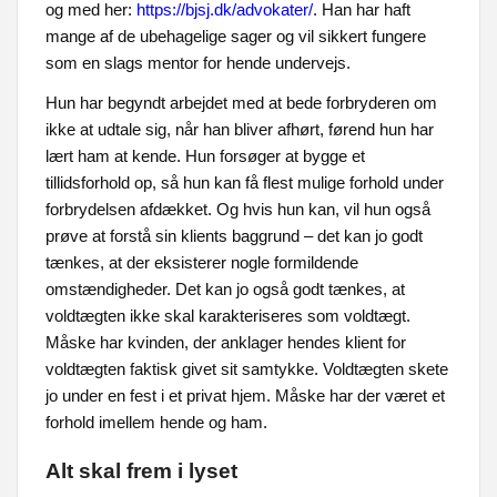
og med her:
https://bjsj.dk/advokater/
. Han har haft
mange af de ubehagelige sager og vil sikkert fungere
som en slags mentor for hende undervejs.
Hun har begyndt arbejdet med at bede forbryderen om
ikke at udtale sig, når han bliver afhørt, førend hun har
lært ham at kende. Hun forsøger at bygge et
tillidsforhold op, så hun kan få flest mulige forhold under
forbrydelsen afdækket. Og hvis hun kan, vil hun også
prøve at forstå sin klients baggrund – det kan jo godt
tænkes, at der eksisterer nogle formildende
omstændigheder. Det kan jo også godt tænkes, at
voldtægten ikke skal karakteriseres som voldtægt.
Måske har kvinden, der anklager hendes klient for
voldtægten faktisk givet sit samtykke. Voldtægten skete
jo under en fest i et privat hjem. Måske har der været et
forhold imellem hende og ham.
Alt skal frem i lyset