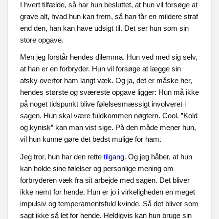
I hvert tilfælde, så har hun besluttet, at hun vil forsøge at
grave alt, hvad hun kan frem, så han får en mildere straf
end den, han kan have udsigt til. Det ser hun som sin
store opgave.
Men jeg forstår hendes dilemma. Hun ved med sig selv,
at han er en forbryder. Hun vil forsøge at lægge sin
afsky overfor ham langt væk. Og ja, det er måske her,
hendes største og sværeste opgave ligger: Hun må ikke
på noget tidspunkt blive følelsesmæssigt involveret i
sagen. Hun skal være fuldkommen nøgtern. Cool. ”Kold
og kynisk” kan man vist sige. På den måde mener hun,
vil hun kunne gøre det bedst mulige for ham.
Jeg tror, hun har den rette
tilgang
. Og jeg håber, at hun
kan holde sine følelser og personlige mening om
forbryderen væk fra sit arbejde med sagen. Det bliver
ikke nemt for hende. Hun er jo i virkeligheden en meget
impulsiv og temperamentsfuld kvinde. Så det bliver som
sagt ikke så let for hende. Heldigvis kan hun bruge sin