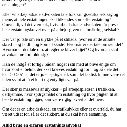
erstatningen?
Eller vil arbejdsskade advokaten tale forsikringsselskabets sag og
mene, at hele erstatningen skal tilkendes som offererstatning?
Omvendt, vil det være ok, hvis arbejdsskade advokaten får presset
hele erstatningskravet over på arbejdsgiverens forsikringsselskab?
Der var jo tale om en ulykke på et stillads, hvor en af de ansatte
skred – og faldt – og kom til skade! Hvornår er der tale om svindel?
Hvornår er der tale om, at reglerne bliver bøjet? Og hvordan skal
advokaterne forholde sig?
Kan de indgå et forlig? Sådan noget i stil med at blive enige om
hvor stort et beløb, der skal kræves erstatning for – og så dele det i
to – 50-50? Ja, det er jo et spørgsmål, som det faktisk kunne være ret
interessant at få et klart og entydigt svar på.
Der sker jo massevis af ulykker – på arbejdspladser, i trafikken,
derhjemme, hvor spørgsmålet om erstatning og hvor pligten til at
betale erstatning ligger, kan være rigtigt svært at definere.
Om det er en arbejdsskade, en trafikulykke eller et overfald, du har
været udsat for, så er det sikkert, at du skal have erstatning.
Altid brug en erfaren erstatningsadvokat