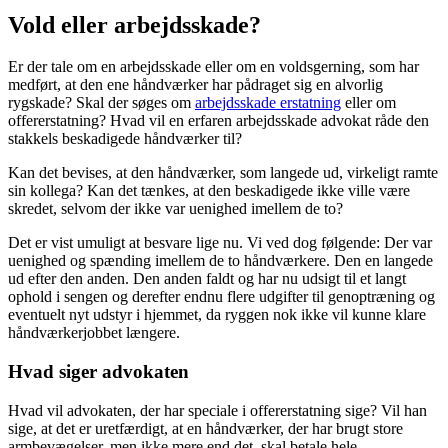
Vold eller arbejdsskade?
Er der tale om en arbejdsskade eller om en voldsgerning, som har
medført, at den ene håndværker har pådraget sig en alvorlig
rygskade? Skal der søges om
arbejdsskade erstatning
eller om
offererstatning? Hvad vil en erfaren arbejdsskade advokat råde den
stakkels beskadigede håndværker til?
Kan det bevises, at den håndværker, som langede ud, virkeligt ramte
sin kollega? Kan det tænkes, at den beskadigede ikke ville være
skredet, selvom der ikke var uenighed imellem de to?
Det er vist umuligt at besvare lige nu. Vi ved dog følgende: Der var
uenighed og spænding imellem de to håndværkere. Den en langede
ud efter den anden. Den anden faldt og har nu udsigt til et langt
ophold i sengen og derefter endnu flere udgifter til genoptræning og
eventuelt nyt udstyr i hjemmet, da ryggen nok ikke vil kunne klare
håndværkerjobbet længere.
Hvad siger advokaten
Hvad vil advokaten, der har speciale i offererstatning sige? Vil han
sige, at det er uretfærdigt, at en håndværker, der har brugt store
armbevægelser, men ikke mere end det, skal betale hele